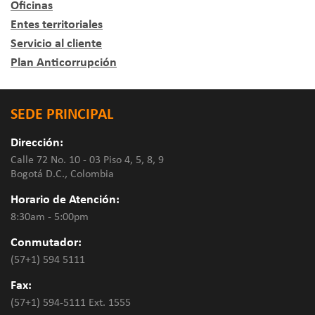
Oficinas
Entes territoriales
Servicio al cliente
Plan Anticorrupción
SEDE PRINCIPAL
Dirección:
Calle 72 No. 10 - 03 Piso 4, 5, 8, 9
Bogotá D.C., Colombia
Horario de Atención:
8:30am - 5:00pm
Conmutador:
(57+1) 594 5111
Fax:
(57+1) 594-5111 Ext. 1555